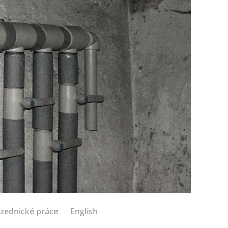
zednické práce
English