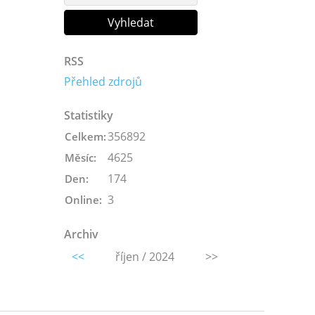
RSS
Přehled zdrojů
Statistiky
356892
Celkem:
4625
Měsíc:
174
Den:
3
Online:
Archiv
<<
říjen / 2024
>>