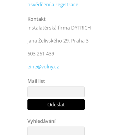
osvědčení a registrace
Kontakt
instalatérská firma DYTRICH
Jana Želivského 29, Praha 3
603 261 439
eine@volny.cz
Mail list
Vyhledávání