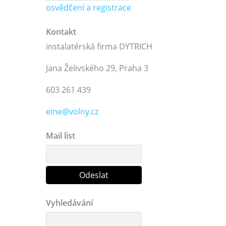
osvědčení a registrace
Kontakt
instalatérská firma DYTRICH
Jana Želivského 29, Praha 3
603 261 439
eine@volny.cz
Mail list
Vyhledávání