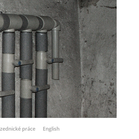
zednické práce
English