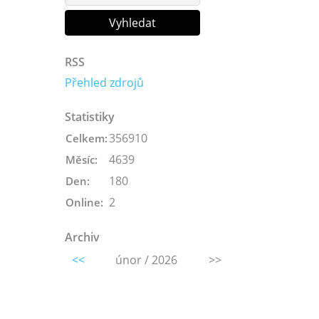
RSS
Přehled zdrojů
Statistiky
356910
Celkem:
4639
Měsíc:
180
Den:
2
Online:
Archiv
<<
únor / 2026
>>