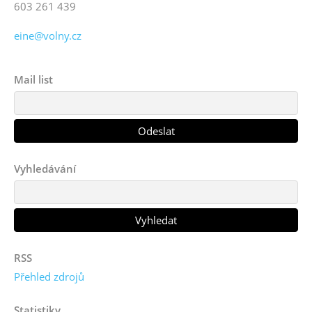
603 261 439
eine@volny.cz
Mail list
Vyhledávání
RSS
Přehled zdrojů
Statistiky