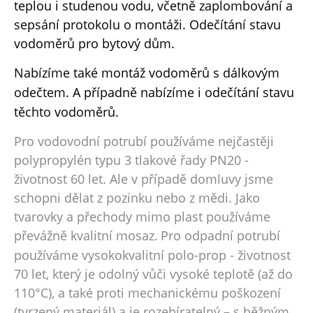
teplou i studenou vodu, včetně zaplombování a
sepsání protokolu o montáži. Odečítání stavu
vodoměrů pro bytový dům.
Nabízíme také montáž vodoměrů s dálkovým
odečtem. A případně nabízíme i o
dečítání stavu
těchto vodoměrů.
Pro vodovodní potrubí používáme nejčastěji
polypropylén typu 3 tlakové řady PN20 -
životnost 60 let. Ale v případě domluvy jsme
schopni dělat z pozinku nebo z mědi. Jako
tvarovky a přechody mimo plast používáme
převážně kvalitní mosaz.
Pro odpadní potrubí
používáme vysokokvalitní polo-prop - životnost
70 let, který je odolný vůči vysoké teplotě (až do
110°C), a také proti mechanickému poškození
(tvrzený materiál) a je rozebíratelný – s běžným