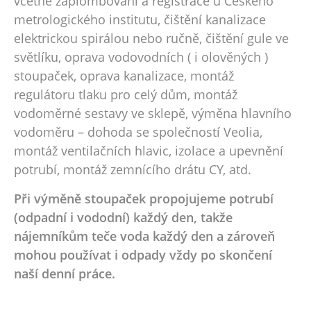
včetně zaplombování a registrace u Českého
metrologického institutu, čištění kanalizace
elektrickou spirálou nebo ručně, čištění gule ve
světlíku, oprava vodovodních ( i olověných )
stoupaček, oprava kanalizace, montáž
regulátoru tlaku pro celý dům, montáž
vodoměrné sestavy ve sklepě, výměna hlavního
vodoměru – dohoda se společností Veolia,
montáž ventilačních hlavic, izolace a upevnění
potrubí, montáž zemnícího drátu CY, atd.
Při výměně stoupaček propojujeme potrubí
(odpadní i vododní) každý den, takže
nájemníkům teče voda každý den a zároveň
mohou používat i odpady vždy po skončení
naší denní práce.