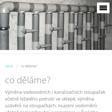
/
Úvod
co děláme?
co děláme?
Výměna vodovodních i kanalizačních stoupaček
včetně ležatého potrubí ve sklepě, výměna
uzávěrů na stoupačkách, osazení vodoměrů