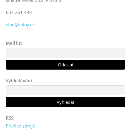
Jana Želivského 29, Praha 3
603 261 439
eine@volny.cz
Mail list
Vyhledávání
RSS
Přehled zdrojů