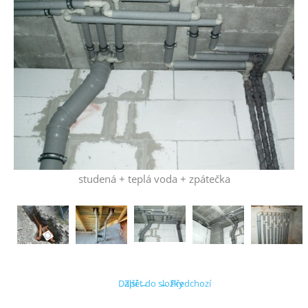
studená + teplá voda + zpátečka
Další →
Zpět do složky
← Předchozí