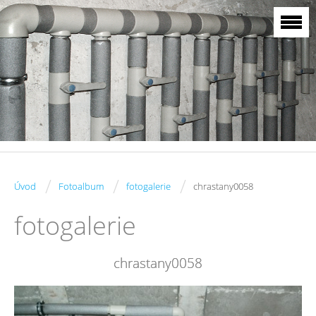
/
/
/
Úvod
Fotoalbum
fotogalerie
chrastany0058
fotogalerie
chrastany0058