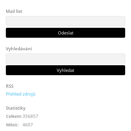
Mail list
Vyhledávání
RSS
Přehled zdrojů
Statistiky
356857
Celkem:
4607
Měsíc: