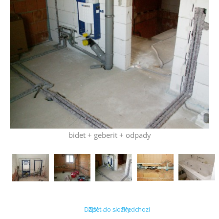
bidet + geberit + odpady
Další →
Zpět do složky
← Předchozí