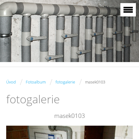
/
/
/
Úvod
Fotoalbum
fotogalerie
masek0103
fotogalerie
masek0103