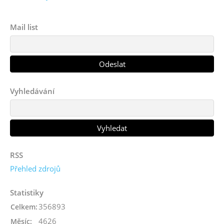
Mail list
Vyhledávání
RSS
Přehled zdrojů
Statistiky
356893
Celkem:
4626
Měsíc: