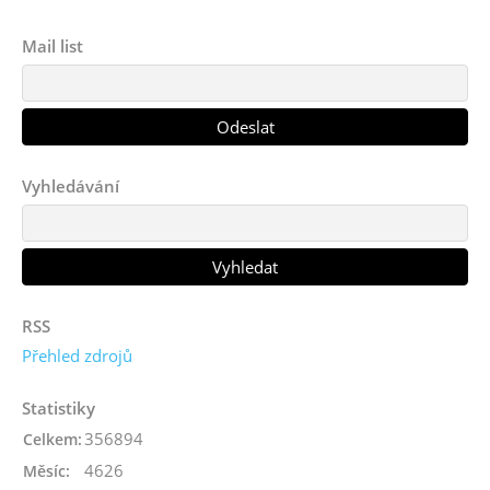
Mail list
Vyhledávání
RSS
Přehled zdrojů
Statistiky
356894
Celkem:
4626
Měsíc: