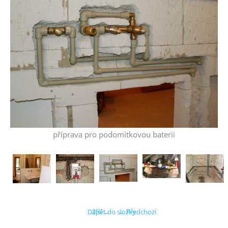
příprava pro podomítkovou baterii
Další →
Zpět do složky
← Předchozí